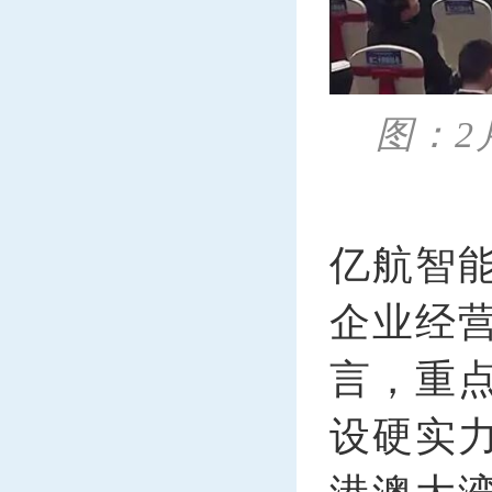
图：2
亿航智
企业经
言，重
设硬实