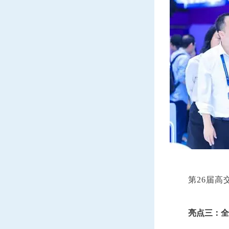
第
26
届高
亮点三：全