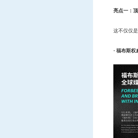
亮点一：顶
这不仅仅是
· 福布斯