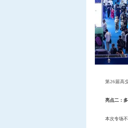
第
26
届高
亮点二：多
本次专场不