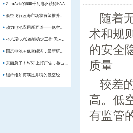
ZeroAvia的600千瓦电驱获得FAA
随着
低空飞行蓝海市场将有望推升...
的...
动力电池应用新赛道——低空...
术和规
-40℃到60℃都能稳定工作 无人...
的安全
固态电池＋低空经济，最新研...
质量
东丽急了！WSJ 上打广告，抢占...
碳纤维如何满足井喷的低空经...
较差
高。低
有监管